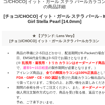
コ/CHOCO] イット・ガール ステラ パールカラコ
の商品詳細
[チョコ/CHOCO] イット・ガール ステラ パール - I
Girl Stella Pearl [14.0mm]
★
【ブランド: Lens Very】
[チョコ/CHOCO] イット・ガール ステラ パールカラコン
商品の準備に2~5日ほどかかり、配送期間がK-Packetの場合
日、EMS&代金引換は3~5日でお届けとなります。
(※
乱視用・遠視用・トリカ カラコンはオーダーメード商品
で、
通常5〜15日程度
の製作期間が必要となります。）
アイレンズ商品は、
全ての韓国カラコンは100%正規品
とし
FDA・GMP・CE・ISO 認証
を受けた高級カラコン輸出品の
り扱っております。ご安心の上、お買い物をお楽しみくだ
期間の余裕を持ってご注文ください。また、
オーダーメー
個人用注文製作方式なので、商品を受け取る後、返品でき
す。
予め、ご了承下さいませ。