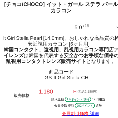
[チョコ/CHOCO] イット・ガール ステラ パール
カラコン
/ 1件
5.0
It Girl Stella Pearl [14.0mm]、おしゃれな高品質の
安近視用カラコン [6ヶ月用]。
韓国コンタクト、遠視用、乱視用カラコン専門店
イレンズ
は韓国を代表する
安全かつお手頃な価格
乱視用コンタクトレンズ販売サイト
となります。
商品コード
GS-It-Girl-Stella-CH
1,180
円
(税込1,180円)
販売価格
購入金額
12円相当
1％ポイント 獲得
会員登録 即時
進呈
200ポイント
会員割引価格
詳細