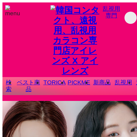
乱視用
専門
検
ベスト商
TORICA
PICKME
新商品
乱視用
索
品