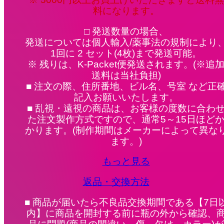
料になります。
□ 発送数量の場合、
発送については個人輸入/薬事法の規制により
1回に 2 セット(4枚)まで発送可能。
※ 残りは、K-Packet便発送されます。(※追
送料は当社負担)
■ 注文の際、住所番地、ビル名、号室 など正
記入お願いいたします。
■ 乱視・遠視の商品は、お客様の度数に合わ
た注文製作方式ですので、通常5～15日ほど
かります。(制作期間はメーカーによって異な
ます。)
もっと見る
返品・交換方法
■ 商品が届いたら不良品交換期間である【7日
内】に商品を開封する前に瓶の外から確認、