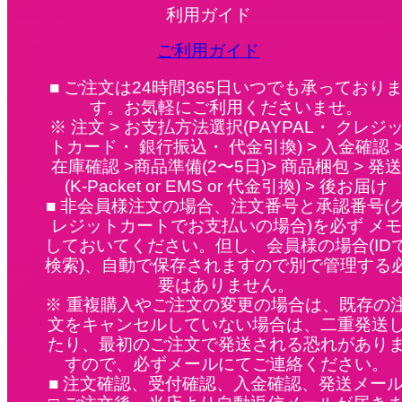
利用ガイド
ご利用ガイド
■ ご注文は24時間365日いつでも承っており
す。お気軽にご利用くださいませ。
※ 注文 > お支払方法選択(PAYPAL・ クレジ
トカード・ 銀行振込・ 代金引換) > 入金確認 
在庫確認 >商品準備(2〜5日)> 商品梱包 > 発送
(K-Packet or EMS or 代金引換) > 後お届け
■ 非会員様注文の場合、注文番号と承認番号(
レジットカートでお支払いの場合)を必ず メモ
しておいてください。但し、会員様の場合(ID
検索)、自動で保存されますので別で管理する
要はありません。
※ 重複購入やご注文の変更の場合は、既存の
文をキャンセルしていない場合は、二重発送
たり、最初のご注文で発送される恐れがあり
すので、必ずメールにてご連絡ください。
■ 注文確認、受付確認、入金確認、発送メー