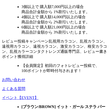
3個
以上で 購入額
7,000円以上
の場合
商品合計金額から
1%
割引いたします。
4個
以上で 購入額
14,000円以上
の場合
商品合計金額から
2%
割引いたします。
6個
以上で 購入額
21,000円以上
の場合
商品合計金額から
3%
割引いたします。
レビュー
投稿キャンペーン
乱視用カラコン、乱視カラコン、
遠視用カラコン、遠視カラコン、激安カラコン、格安カラコ
ン、乱視カラーコンタクトレンズ通販専門店、レビュー書き
ポイント獲得詳細
【会員限定】初回
のフォトレビュー投稿で、
100ポイント
が
即時
付与されます！
お問い合わせ
よくある質問
イベント【EVENT】
[ブラウン/BROWN] イット・ガール ステラ パー