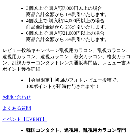
3個
以上で 購入額
7,000円以上
の場合
商品合計金額から
1%
割引いたします。
4個
以上で 購入額
14,000円以上
の場合
商品合計金額から
2%
割引いたします。
6個
以上で 購入額
21,000円以上
の場合
商品合計金額から
3%
割引いたします。
レビュー
投稿キャンペーン
乱視用カラコン、乱視カラコン、
遠視用カラコン、遠視カラコン、激安カラコン、格安カラコ
ン、乱視カラーコンタクトレンズ通販専門店、レビュー書き
ポイント獲得詳細
【会員限定】初回
のフォトレビュー投稿で、
100ポイント
が
即時
付与されます！
お問い合わせ
よくある質問
イベント【EVENT】
韓国コンタクト、遠視用、乱視用カラコン専門