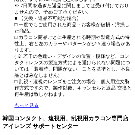
※ 7日間を過ぎた返品に関しましては受け付けており
ませんので、予めご了承ください。
■ 【交換・返品不可能な場合】
□ 一度でもご使用された商品・お客様が破損・汚損し
た商品。
□ カラコン商品ごとに生産される時期や製造方式の特
性上、右と左のカラーやパターンが少々違う場合があ
ります。
( ※ 若干の色違い・デザインの位置・模様など、コン
タクトレンズの製造方式による避けられない問題につ
いては「装着時、問題がない」ことを基準とし、不良
品とはみなしません)
□ 乱視・遠視のレンズをご注文の場合、個人用注文製
作方式ですので、製作以後、キャンセルと返品·交換と
再生産は致しかねます。
もっと見る
韓国コンタクト、遠視用、乱視用カラコン専門店
アイレンズ サポートセンター