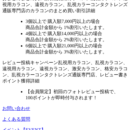
視用カラコン、遠視カラコン、乱視カラーコンタクトレンズ
通販専門店のカラコンのまとめ買い割引詳細
3個
以上で 購入額
7,000円以上
の場合
商品合計金額から
1%
割引いたします。
4個
以上で 購入額
14,000円以上
の場合
商品合計金額から
2%
割引いたします。
6個
以上で 購入額
21,000円以上
の場合
商品合計金額から
3%
割引いたします。
レビュー
投稿キャンペーン
乱視用カラコン、乱視カラコン、
遠視用カラコン、遠視カラコン、激安カラコン、格安カラコ
ン、乱視カラーコンタクトレンズ通販専門店、レビュー書き
ポイント獲得詳細
【会員限定】初回
のフォトレビュー投稿で、
100ポイント
が
即時
付与されます！
お問い合わせ
よくある質問
イベント【EVENT】