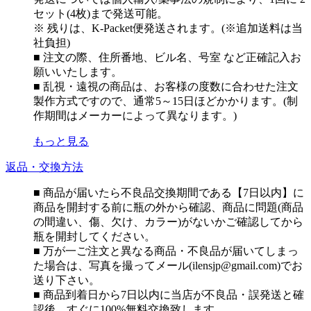
セット(4枚)まで発送可能。
※ 残りは、K-Packet便発送されます。(※追加送料は当
社負担)
■ 注文の際、住所番地、ビル名、号室 など正確記入お
願いいたします。
■ 乱視・遠視の商品は、お客様の度数に合わせた注文
製作方式ですので、通常5～15日ほどかかります。(制
作期間はメーカーによって異なります。)
もっと見る
返品・交換方法
■ 商品が届いたら不良品交換期間である【7日以内】に
商品を開封する前に瓶の外から確認、商品に問題(商品
の間違い、傷、欠け、カラー)がないかご確認してから
瓶を開封してください。
■ 万が一ご注文と異なる商品・不良品が届いてしまっ
た場合は、写真を撮ってメール(ilensjp@gmail.com)でお
送り下さい。
■ 商品到着日から7日以内に当店が不良品・誤発送と確
認後、すぐに100%無料交換致します。