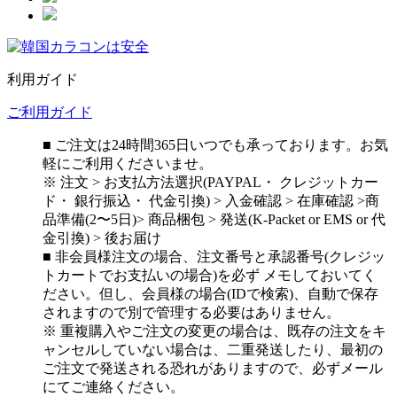
利用ガイド
ご利用ガイド
■ ご注文は24時間365日いつでも承っております。お気
軽にご利用くださいませ。
※ 注文 > お支払方法選択(PAYPAL・ クレジットカー
ド・ 銀行振込・ 代金引換) > 入金確認 > 在庫確認 >商
品準備(2〜5日)> 商品梱包 > 発送(K-Packet or EMS or 代
金引換) > 後お届け
■ 非会員様注文の場合、注文番号と承認番号(クレジッ
トカートでお支払いの場合)を必ず メモしておいてく
ださい。但し、会員様の場合(IDで検索)、自動で保存
されますので別で管理する必要はありません。
※ 重複購入やご注文の変更の場合は、既存の注文をキ
ャンセルしていない場合は、二重発送したり、最初の
ご注文で発送される恐れがありますので、必ずメール
にてご連絡ください。