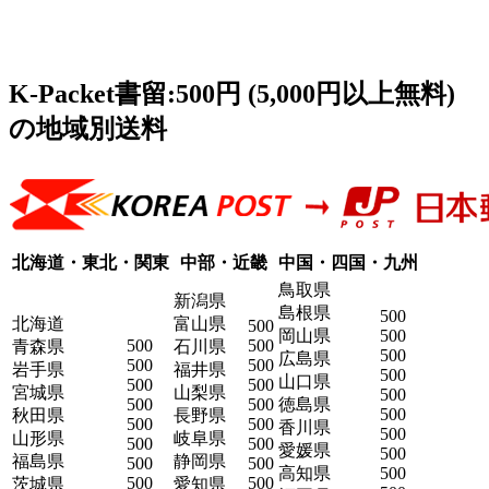
K-Packet書留:500円 (5,000円以上無料)
の地域別送料
北海道・東北・関東
中部・近畿
中国・四国・九州
鳥取県
新潟県
島根県
500
北海道
富山県
500
岡山県
500
500
500
青森県
石川県
500
広島県
500
500
岩手県
福井県
500
山口県
500
500
宮城県
山梨県
500
500
500
徳島県
500
秋田県
長野県
500
500
香川県
500
山形県
岐阜県
500
500
愛媛県
500
福島県
静岡県
500
500
高知県
500
500
500
茨城県
愛知県