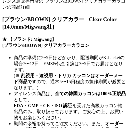
レンズ通販専門店の[ブラウン/BROWN] クリアカラーカラコ
ンの商品詳細
[ブラウン/BROWN] クリアカラー - Clear Color
[14.0mm/Migwang社]
★
【ブランド: Migwang】
[ブラウン/BROWN] クリアカラーカラコン
商品の準備に2~5日ほどかかり、配送期間がK-Packetの
場合7〜12日、EMS&代金引換は3~5日でお届けとなり
ます。
(※
乱視用・遠視用・トリカ カラコンはオーダーメー
ド商品
ですので、
通常5〜15日程度
の製作期間が必要と
なります。）
アイレンズ商品は、
全ての韓国カラコンは100%正規品
として、
FDA・GMP・CE・ISO 認証
を受けた高級カラコン輸
出品のみ、取り扱っております。ご安心の上、お買い
物をお楽しみください。
期間の余裕を持ってご注文ください。また、
オーダー