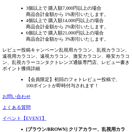
3個
以上で 購入額
7,000円以上
の場合
商品合計金額から
1%
割引いたします。
4個
以上で 購入額
14,000円以上
の場合
商品合計金額から
2%
割引いたします。
6個
以上で 購入額
21,000円以上
の場合
商品合計金額から
3%
割引いたします。
レビュー
投稿キャンペーン
乱視用カラコン、乱視カラコン、
遠視用カラコン、遠視カラコン、激安カラコン、格安カラコ
ン、乱視カラーコンタクトレンズ通販専門店、レビュー書き
ポイント獲得詳細
【会員限定】初回
のフォトレビュー投稿で、
100ポイント
が
即時
付与されます！
お問い合わせ
よくある質問
イベント【EVENT】
[ブラウン/BROWN] クリアカラー、乱視用カラ