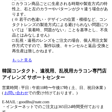
□ カラコン商品ごとに生産される時期や製造方式の特
性上、右と左のカラーやパターンが少々違う場合があ
ります。
( ※ 若干の色違い・デザインの位置・模様など、コン
タクトレンズの製造方式による避けられない問題につ
いては「装着時、問題がない」ことを基準とし、不良
品とはみなしません)
□ 乱視・遠視のレンズをご注文の場合、個人用注文製
作方式ですので、製作以後、キャンセルと返品·交換と
再生産は致しかねます。
もっと見る
韓国コンタクト、遠視用、乱視用カラコン専門店
アイレンズ サポートセンター
営業時間 : 平日 : 午前10時〜午後17時 ( 土、日、祝日休業 )
(
お問い合わせ
での受け付けております。)
E-MAIL : goodlhs@nate.com
・インターネットでのご注文は365日24時間受付ておりま
す。