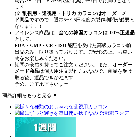
場合7〜12日、EMS&代金引換は3~5日でお届けとなり
ます。
(※
乱視用・遠視用・トリカ カラコンはオーダーメー
ド商品
ですので、
通常5〜15日程度
の製作期間が必要と
なります。）
アイレンズ商品は、
全ての韓国カラコンは100%正規品
として、
FDA・GMP・CE・ISO 認証
を受けた高級カラコン輸
出品のみ、取り扱っております。ご安心の上、お買い
物をお楽しみください。
期間の余裕を持ってご注文ください。また、
オーダー
メード商品
は個人用注文製作方式なので、商品を受け
取る後、返品できかねます。
予め、ご了承下さいませ。
商品詳細をもっと見る ▼