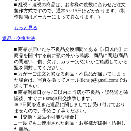
■ 乱視・遠視の商品は、お客様の度数に合わせた注文
製作方式ですので、通常5～15日ほどかかります。(制
作期間はメーカーによって異なります。)
もっと見る
返品・交換方法
■ 商品が届いたら不良品交換期間である【7日以内】に
商品を開封する前に瓶の外から確認、商品に問題(商品
の間違い、傷、欠け、カラー)がないかご確認してから
瓶を開封してください。
■ 万が一ご注文と異なる商品・不良品が届いてしまっ
た場合は、写真を撮ってメール(ilensjp@gmail.com)でお
送り下さい。
■ 商品到着日から7日以内に当店が不良品・誤発送と確
認後、すぐに100%無料交換致します。
※ 7日間を過ぎた返品に関しましては受け付けており
ませんので、予めご了承ください。
■ 【交換・返品不可能な場合】
□ 一度でもご使用された商品・お客様が破損・汚損し
た商品。