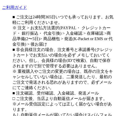
ご利用ガイド
■ ご注文は24時間365日いつでも承っております。お気
軽にご利用くださいませ。
※ 注文 > お支払方法選択(PAYPAL・ クレジットカー
ド・ 銀行振込・ 代金引換) > 入金確認 > 在庫確認 >商
品準備(2〜5日)> 商品梱包 > 発送(K-Packet or EMS or 代
金引換) > 後お届け
■ 非会員様注文の場合、注文番号と承認番号(クレジッ
トカートでお支払いの場合)を必ず メモしておいてく
ださい。但し、会員様の場合(IDで検索)、自動で保存
されますので別で管理する必要はありません。
※ 重複購入やご注文の変更の場合は、既存の注文をキ
ャンセルしていない場合は、二重発送したり、最初の
ご注文で発送される恐れがありますので、必ずメール
にてご連絡ください。
■ 注文確認、受付確認、入金確認、発送メール
□ ご注文後、当店より自動返信メールが届きます。
※メール受信設定によっては正しく届かない場合があ
ります。
もし自動返信メールが届いてない場合はスパムフォル