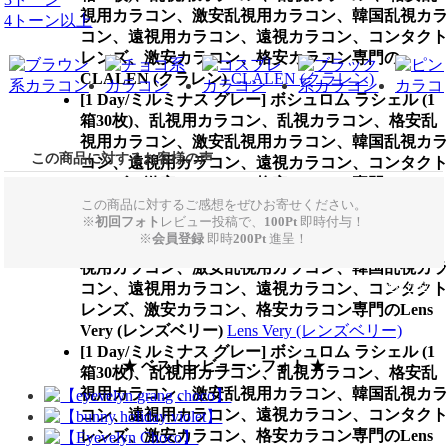
視用カラコン、激安乱視用カラコン、韓国乱視カラ
4トーン以上
コン、遠視用カラコン、遠視カラコン、コンタクト
レンズ、激安カラコン、格安カラコン専門の
CLALEN (クラレン)
CLALEN (クラレン)
[1 Day/ミルミナス グレー] ボシュロム ラシェル (1
箱30枚)、乱視用カラコン、乱視カラコン、格安乱
視用カラコン、激安乱視用カラコン、韓国乱視カラ
この商品に対するお客様の声
コン、遠視用カラコン、遠視カラコン、コンタクト
レンズ、激安カラコン、格安カラコン専門のChuu
lens(チュレンズ)
Chuu lens(チュレンズ)
この商品に対するご感想をぜひお寄せください。
※
初回フォト
レビュー投稿で、
100Pt
即時付与！
[1 Day/ミルミナス グレー] ボシュロム ラシェル (1
※
会員登録
即時
200Pt
進呈！
箱30枚)、乱視用カラコン、乱視カラコン、格安乱
視用カラコン、激安乱視用カラコン、韓国乱視カラ
新規作成
コン、遠視用カラコン、遠視カラコン、コンタクト
レンズ、激安カラコン、格安カラコン専門のLens
Very (レンズベリー)
Lens Very (レンズベリー)
[1 Day/ミルミナス グレー] ボシュロム ラシェル (1
★ ベストレビュー・フォト ★
箱30枚)、乱視用カラコン、乱視カラコン、格安乱
視用カラコン、激安乱視用カラコン、韓国乱視カラ
コン、遠視用カラコン、遠視カラコン、コンタクト
レンズ、激安カラコン、格安カラコン専門のLens