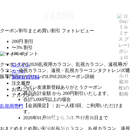
クーポン割引
まとめ買い割引
フォトレビュー
200円 割引
〜3% 割引
100 ポイント
クーポン
LINE2026
乱視用カラコン、乱視カラコン、遠視用カ
ログイン
ラコン、遠視カラコン、遠視・乱視カラーコンタクトレンズ通
カート
販専門店のカラコンのLINE2026クーポン詳細
新規会員登録
注文履歴
ライン友達新登録ありがとうクーポン
お気に入り
商品合計金額 から 200円割引
いたします。
アカウント
合計5,000円以上
の場合
【会員限定】：お一人様
3回
、ご利用いただけま
乱視用専門
す。
2026年01月01日から 2026年12月31日まで
おまとめ
まとめ買い割引
乱視用カラコン、乱視カラコン、遠視