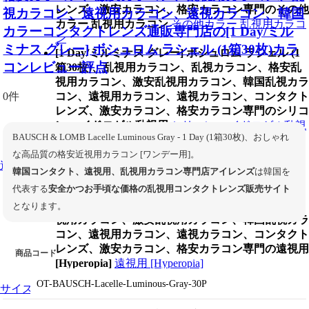
レンズ、激安カラコン、格安カラコン専門のその他
視カラコン、遠視用カラコン、遠視カラコン、韓国
カラー 乱視用カラコン
その他カラー 乱視用カラコ
カラーコンタクトレンズ通販専門店の[1 Day/ミル
ン
ミナス グレー] ボシュロム ラシェル (1箱30枚)カラ
[1 Day/ミルミナス グレー] ボシュロム ラシェル (1
コンレビュー評点
箱30枚)、乱視用カラコン、乱視カラコン、格安乱
視用カラコン、激安乱視用カラコン、韓国乱視カラ
0件
コン、遠視用カラコン、遠視カラコン、コンタクト
レンズ、激安カラコン、格安カラコン専門のシリコ
ン ハイドロゲル乱視用
シリコン ハイドロゲル乱視
BAUSCH & LOMB Lacelle Luminous Gray - 1 Day (1箱30枚)、おしゃれ
用
な高品質の格安近視用カラコン [ワンデー用]。
遠視用【Hyperopia】
韓国コンタクト、遠視用、乱視用カラコン専門店アイレンズ
は韓国を
代表する
安全かつお手頃な価格の乱視用コンタクトレンズ販売サイト
[1 Day/ミルミナス グレー] ボシュロム ラシェル (1
箱30枚)、乱視用カラコン、乱視カラコン、格安乱
となります。
視用カラコン、激安乱視用カラコン、韓国乱視カラ
コン、遠視用カラコン、遠視カラコン、コンタクト
レンズ、激安カラコン、格安カラコン専門の遠視用
商品コード
[Hyperopia]
遠視用 [Hyperopia]
OT-BAUSCH-Lacelle-Luminous-Gray-30P
サイズ別【着色直径】