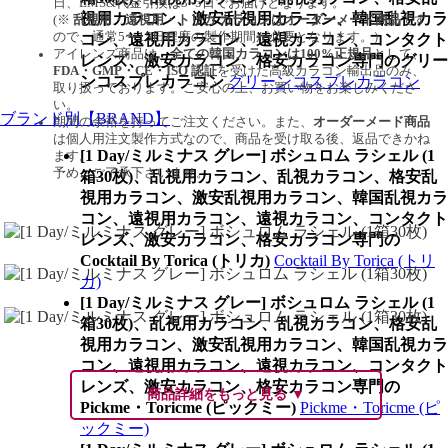
日、EMS&代金引換は3~5日でお届けとなります。
視用カラコン、激安乱視用カラコン、韓国乱視カラ
(※
乱視用・遠視用・トリカ カラコンはオーダーメード商品
です
ので、
通常5〜15日程度
の製作期間が必要となります。）
コン、遠視用カラコン、遠視カラコン、コンタクト
アイレンズ商品は、
全ての韓国カラコンは100%正規品
として、
レンズ、激安カラコン、格安カラコン専門のグリー
FDA・GMP・CE・ISO 認証
を受けた高級カラコン輸出品のみ、
ンコスプレカラコン
グリーンコスプレカラコン
取り扱っております。ご安心の上、お買い物をお楽しみくださ
い。
ブランド別【BRAND】
期間の余裕を持ってご注文ください。また、
オーダーメード商品
は個人用注文製作方式なので、商品を受け取る後、返品できかね
[1 Day/ミルミナス グレー] ボシュロム ラシェル (1
ます。
予め、ご了承下さいませ。
箱30枚)、乱視用カラコン、乱視カラコン、格安乱
視用カラコン、激安乱視用カラコン、韓国乱視カラ
コン、遠視用カラコン、遠視カラコン、コンタクト
レンズ、激安カラコン、格安カラコン専門の
Cocktail By Torica (トリカ)
Cocktail By Torica (トリ
カ)
[1 Day/ミルミナス グレー] ボシュロム ラシェル (1
箱30枚)、乱視用カラコン、乱視カラコン、格安乱
視用カラコン、激安乱視用カラコン、韓国乱視カラ
コン、遠視用カラコン、遠視カラコン、コンタクト
レンズ、激安カラコン、格安カラコン専門の
商品詳細をもっと見る ▼
Pickme・Toricme (ピックミー)
Pickme・Toricme (ピ
ックミー)