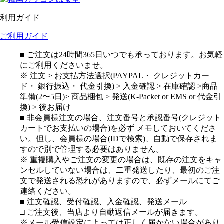
利用ガイド
ご利用ガイド
■ ご注文は24時間365日いつでも承っております。お気軽
にご利用くださいませ。
※ 注文 > お支払方法選択(PAYPAL・ クレジットカー
ド・ 銀行振込・ 代金引換) > 入金確認 > 在庫確認 >商品
準備(2〜5日)> 商品梱包 > 発送(K-Packet or EMS or 代金引
換) > 後お届け
■ 非会員様注文の場合、注文番号と承認番号(クレジット
カートでお支払いの場合)を必ず メモしておいてくださ
い。但し、会員様の場合(IDで検索)、自動で保存されま
すので別で管理する必要はありません。
※ 重複購入やご注文の変更の場合は、既存の注文をキャ
ンセルしていない場合は、二重発送したり、最初のご注
文で発送される恐れがありますので、必ずメールにてご
連絡ください。
■ 注文確認、受付確認、入金確認、発送メール
□ ご注文後、当店より自動返信メールが届きます。
※メール受信設定によっては正しく届かない場合があり