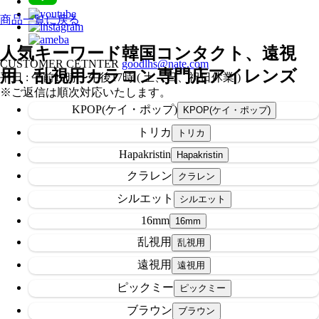
商品一覧に戻る
人気キーワード
韓国コンタクト、遠視
CUSTOMER CETNTER
goodlhs@nate.com
用、乱視用カラコン専門店アイレンズ
平日 : 午前10時〜午後17時 ( 土、日、祝日休業 )
※ご返信は順次対応いたします。
KPOP(ケイ・ポップ)
トリカ
Hapakristin
クラレン
シルエット
16mm
乱視用
遠視用
ピックミー
ブラウン