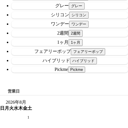
グレー
シリコン
ワンデー
2週間
1ヶ月
フェアリーポップ
ハイブリッド
Pickme
営業日
2026年8月
日
月
火
水
木
金
土
1