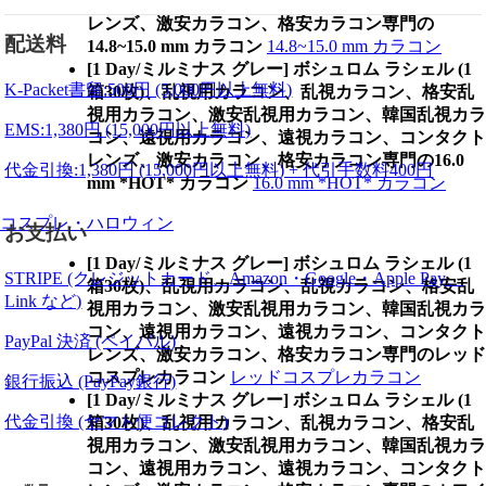
コン、遠視用カラコン、遠視カラコン、コンタクト
レンズ、激安カラコン、格安カラコン専門の
配送料
14.8~15.0 mm カラコン
14.8~15.0 mm カラコン
[1 Day/ミルミナス グレー] ボシュロム ラシェル (1
K-Packet書留:500円 (5,000円以上無料)
箱30枚)、乱視用カラコン、乱視カラコン、格安乱
視用カラコン、激安乱視用カラコン、韓国乱視カラ
EMS:1,380円 (15,000円以上無料)
コン、遠視用カラコン、遠視カラコン、コンタクト
レンズ、激安カラコン、格安カラコン専門の16.0
代金引換:1,380円 (15,000円以上無料) + 代引手数料400円
mm *HOT* カラコン
16.0 mm *HOT* カラコン
コスプレ・ハロウィン
お支払い
[1 Day/ミルミナス グレー] ボシュロム ラシェル (1
STRIPE (クレジットカード、Amazon・Google・Apple Pay、
箱30枚)、乱視用カラコン、乱視カラコン、格安乱
Link など)
視用カラコン、激安乱視用カラコン、韓国乱視カラ
コン、遠視用カラコン、遠視カラコン、コンタクト
PayPal 決済 (ペイパル)
レンズ、激安カラコン、格安カラコン専門のレッド
コスプレカラコン
レッドコスプレカラコン
銀行振込 (PayPay銀行)
[1 Day/ミルミナス グレー] ボシュロム ラシェル (1
代金引換 (ヤマト便コレクト)
箱30枚)、乱視用カラコン、乱視カラコン、格安乱
視用カラコン、激安乱視用カラコン、韓国乱視カラ
コン、遠視用カラコン、遠視カラコン、コンタクト