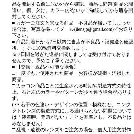
品を開封する前に瓶の外から確認、商品に問題(商品の間
違い、傷、欠け、カラー)がないかご確認してから瓶を開
封してください。
■ 万が一ご注文と異なる商品・不良品が届いてしまった
場合は、写真を撮ってメール(ilensjp@gmail.com)でお送り
下さい。
■ 商品到着日から7日以内に当店が不良品・誤発送と確認
後、すぐに100%無料交換致します。
※ 7日間を過ぎた返品に関しましては受け付けておりま
せんので、予めご了承ください。
■ 【交換・返品不可能な場合】
□ 一度でもご使用された商品・お客様が破損・汚損した
商品。
□ カラコン商品ごとに生産される時期や製造方式の特性
上、右と左のカラーやパターンが少々違う場合がありま
す。
( ※ 若干の色違い・デザインの位置・模様など、コンタ
クトレンズの製造方式による避けられない問題について
は「装着時、問題がない」ことを基準とし、不良品とは
みなしません)
□ 乱視・遠視のレンズをご注文の場合、個人用注文製作