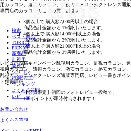
用カラコン、遠視カラコン、乱視カラーコンタクトレンズ通販
専門店のカラコンのまとめ買い割引詳細
3個
以上で 購入額
7,000円以上
の場合
商品合計金額から
1%
割引いたします。
検索
4個
以上で 購入額
14,000円以上
の場合
ベスト商品
商品合計金額から
2%
割引いたします。
TORICA
6個
以上で 購入額
21,000円以上
の場合
PICKME
商品合計金額から
3%
割引いたします。
新商品
乱視用
レビュー
投稿キャンペーン
乱視用カラコン、乱視カラコン、遠
遠視用
視用カラコン、遠視カラコン、激安カラコン、格安カラコン、
シリコン
乱視カラーコンタクトレンズ通販専門店、レビュー書きポイン
特別SALE
ト獲得詳細
ランキング
よくある質問
【会員限定】初回
のフォトレビュー投稿で、
レビュー
100ポイント
が
即時
付与されます！
お問い合わせ
よくある質問
イベント【EVENT】