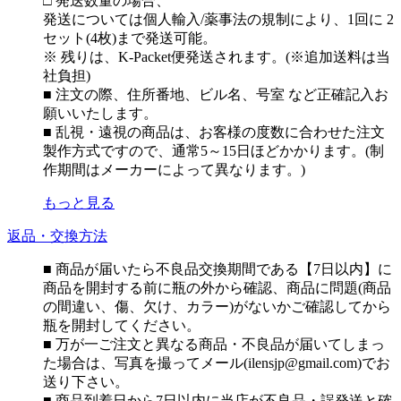
□ 発送数量の場合、
発送については個人輸入/薬事法の規制により、1回に 2
セット(4枚)まで発送可能。
※ 残りは、K-Packet便発送されます。(※追加送料は当
社負担)
■ 注文の際、住所番地、ビル名、号室 など正確記入お
願いいたします。
■ 乱視・遠視の商品は、お客様の度数に合わせた注文
製作方式ですので、通常5～15日ほどかかります。(制
作期間はメーカーによって異なります。)
もっと見る
返品・交換方法
■ 商品が届いたら不良品交換期間である【7日以内】に
商品を開封する前に瓶の外から確認、商品に問題(商品
の間違い、傷、欠け、カラー)がないかご確認してから
瓶を開封してください。
■ 万が一ご注文と異なる商品・不良品が届いてしまっ
た場合は、写真を撮ってメール(ilensjp@gmail.com)でお
送り下さい。
■ 商品到着日から7日以内に当店が不良品・誤発送と確