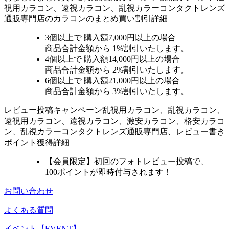
視用カラコン、遠視カラコン、乱視カラーコンタクトレンズ
通販専門店のカラコンのまとめ買い割引詳細
3個
以上で 購入額
7,000円以上
の場合
商品合計金額から
1%
割引いたします。
4個
以上で 購入額
14,000円以上
の場合
商品合計金額から
2%
割引いたします。
6個
以上で 購入額
21,000円以上
の場合
商品合計金額から
3%
割引いたします。
レビュー
投稿キャンペーン
乱視用カラコン、乱視カラコン、
遠視用カラコン、遠視カラコン、激安カラコン、格安カラコ
ン、乱視カラーコンタクトレンズ通販専門店、レビュー書き
ポイント獲得詳細
【会員限定】初回
のフォトレビュー投稿で、
100ポイント
が
即時
付与されます！
お問い合わせ
よくある質問
イベント【EVENT】