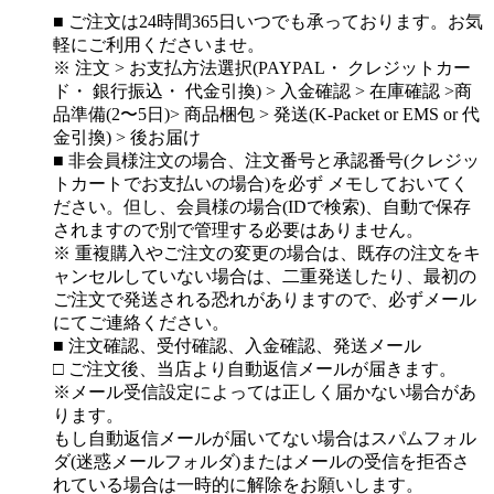
■ ご注文は24時間365日いつでも承っております。お気
軽にご利用くださいませ。
※ 注文 > お支払方法選択(PAYPAL・ クレジットカー
ド・ 銀行振込・ 代金引換) > 入金確認 > 在庫確認 >商
品準備(2〜5日)> 商品梱包 > 発送(K-Packet or EMS or 代
金引換) > 後お届け
■ 非会員様注文の場合、注文番号と承認番号(クレジッ
トカートでお支払いの場合)を必ず メモしておいてく
ださい。但し、会員様の場合(IDで検索)、自動で保存
されますので別で管理する必要はありません。
※ 重複購入やご注文の変更の場合は、既存の注文をキ
ャンセルしていない場合は、二重発送したり、最初の
ご注文で発送される恐れがありますので、必ずメール
にてご連絡ください。
■ 注文確認、受付確認、入金確認、発送メール
□ ご注文後、当店より自動返信メールが届きます。
※メール受信設定によっては正しく届かない場合があ
ります。
もし自動返信メールが届いてない場合はスパムフォル
ダ(迷惑メールフォルダ)またはメールの受信を拒否さ
れている場合は一時的に解除をお願いします。