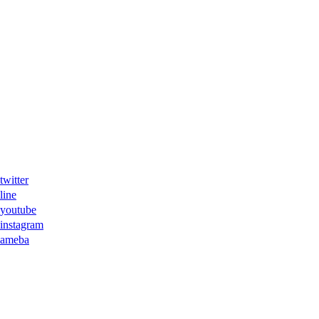
ter
ne
tube
agram
eba