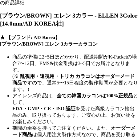
の商品詳細
[ブラウン/BROWN] エレン 3カラー - ELLEN 3Color
[14.0mm/AD KOREA社]
★
【ブランド: AD Korea】
[ブラウン/BROWN] エレン 3カラーカラコン
商品の準備に2~5日ほどかかり、配送期間がK-Packetの場
合7〜12日、EMS&代金引換は3~5日でお届けとなりま
す。
(※
乱視用・遠視用・トリカ カラコンはオーダーメード
商品
ですので、
通常5〜15日程度
の製作期間が必要となり
ます。）
アイレンズ商品は、
全ての韓国カラコンは100%正規品
と
して、
FDA・GMP・CE・ISO 認証
を受けた高級カラコン輸出
品のみ、取り扱っております。ご安心の上、お買い物を
お楽しみください。
期間の余裕を持ってご注文ください。また、
オーダーメ
ード商品
は個人用注文製作方式なので、商品を受け取る