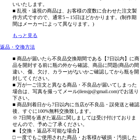
いいたします。
■ 乱視・遠視の商品は、お客様の度数に合わせた注文製
作方式ですので、通常5～15日ほどかかります。(制作期
間はメーカーによって異なります。)
もっと見る
返品・交換方法
■ 商品が届いたら不良品交換期間である【7日以内】に商
品を開封する前に瓶の外から確認、商品に問題(商品の間
違い、傷、欠け、カラー)がないかご確認してから瓶を開
封してください。
■ 万が一ご注文と異なる商品・不良品が届いてしまった
場合は、写真を撮ってメール(ilensjp@gmail.com)でお送り
下さい。
■ 商品到着日から7日以内に当店が不良品・誤発送と確認
後、すぐに100%無料交換致します。
※ 7日間を過ぎた返品に関しましては受け付けておりま
せんので、予めご了承ください。
■ 【交換・返品不可能な場合】
□ 一度でもご使用された商品・お客様が破損・汚損した