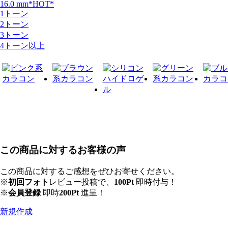
16.0 mm*HOT*
1トーン
2トーン
3トーン
4トーン以上
この商品に対するお客様の声
この商品に対するご感想をぜひお寄せください。
※
初回フォト
レビュー投稿で、
100Pt
即時付与！
※
会員登録
即時
200Pt
進呈！
新規作成