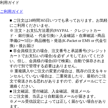
利用ガイド
ご利用ガイド
■ ご注文は24時間365日いつでも承っております。お気軽
にご利用くださいませ。
※ 注文 > お支払方法選択(PAYPAL・ クレジットカー
ド・ 銀行振込・ 代金引換) > 入金確認 > 在庫確認 >商品
準備(2〜5日)> 商品梱包 > 発送(K-Packet or EMS or 代金引
換) > 後お届け
■ 非会員様注文の場合、注文番号と承認番号(クレジット
カートでお支払いの場合)を必ず メモしておいてくださ
い。但し、会員様の場合(IDで検索)、自動で保存されま
すので別で管理する必要はありません。
※ 重複購入やご注文の変更の場合は、既存の注文をキャ
ンセルしていない場合は、二重発送したり、最初のご注
文で発送される恐れがありますので、必ずメールにてご
連絡ください。
■ 注文確認、受付確認、入金確認、発送メール
□ ご注文後、当店より自動返信メールが届きます。
※メール受信設定によっては正しく届かない場合があり
ます。