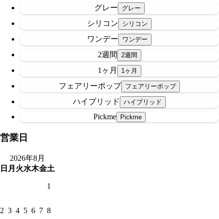
グレー
シリコン
ワンデー
2週間
1ヶ月
フェアリーポップ
ハイブリッド
Pickme
営業日
2026年8月
日
月
火
水
木
金
土
1
2
3
4
5
6
7
8