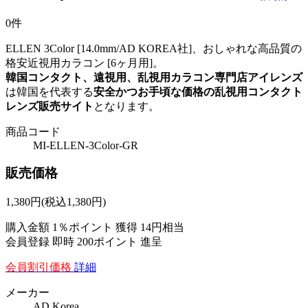
0件
ELLEN 3Color [14.0mm/AD KOREA社]、おしゃれな高品質の
格安近視用カラコン [6ヶ月用]。
韓国コンタクト、遠視用、乱視用カラコン専門店アイレンズ
は韓国を代表する
安全かつお手頃な価格の乱視用コンタクト
レンズ販売サイト
となります。
商品コード
MI-ELLEN-3Color-GR
販売価格
1,380
円
(税込1,380円)
購入金額
1％ポイント 獲得
14円相当
会員登録 即時
200ポイント
進呈
会員割引価格
詳細
メーカー
AD Korea