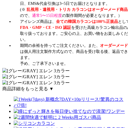
日、EMS&代金引換は3~5日でお届けとなります。
(※
乱視用・遠視用・トリカ カラコンはオーダーメード商品
ので、
通常5〜15日程度
の製作期間が必要となります。）
アイレンズ商品は、
全ての韓国カラコンは100%正規品
とし
FDA・GMP・CE・ISO 認証
を受けた高級カラコン輸出品の
取り扱っております。ご安心の上、お買い物をお楽しみくだ
い。
期間の余裕を持ってご注文ください。また、
オーダーメード
は個人用注文製作方式なので、商品を受け取る後、返品でき
ます。
予め、ご了承下さいませ。
商品詳細をもっと見る ▼