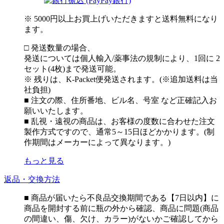
※ 5000円以上お買上げいただきますと送料無料になり
ます。
□ 発送数量の場合、
発送については個人輸入/薬事法の規制により、1回に 2
セット(4枚)まで発送可能。
※ 残りは、K-Packet便発送されます。(※追加送料は当
社負担)
■ 注文の際、住所番地、ビル名、号室 など正確記入お
願いいたします。
■ 乱視・遠視の商品は、お客様の度数に合わせた注文
製作方式ですので、通常5～15日ほどかかります。(制
作期間はメーカーによって異なります。)
もっと見る
返品・交換方法
■ 商品が届いたら不良品交換期間である【7日以内】に
商品を開封する前に瓶の外から確認、商品に問題(商品
の間違い、傷、欠け、カラー)がないかご確認してから