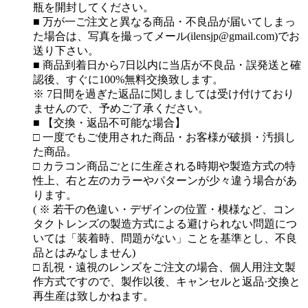
瓶を開封してください。
■ 万が一ご注文と異なる商品・不良品が届いてしまっ
た場合は、写真を撮ってメール(ilensjp@gmail.com)でお
送り下さい。
■ 商品到着日から7日以内に当店が不良品・誤発送と確
認後、すぐに100%無料交換致します。
※ 7日間を過ぎた返品に関しましては受け付けており
ませんので、予めご了承ください。
■ 【交換・返品不可能な場合】
□ 一度でもご使用された商品・お客様が破損・汚損し
た商品。
□ カラコン商品ごとに生産される時期や製造方式の特
性上、右と左のカラーやパターンが少々違う場合があ
ります。
( ※ 若干の色違い・デザインの位置・模様など、コン
タクトレンズの製造方式による避けられない問題につ
いては「装着時、問題がない」ことを基準とし、不良
品とはみなしません)
□ 乱視・遠視のレンズをご注文の場合、個人用注文製
作方式ですので、製作以後、キャンセルと返品·交換と
再生産は致しかねます。