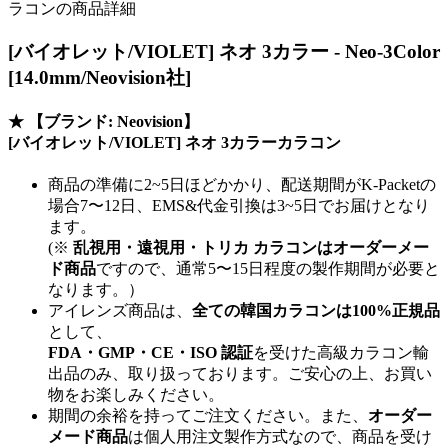
ラコンの商品詳細
[バイオレット/VIOLET] ネオ 3カラー - Neo-3Color
[14.0mm/Neovision社]
★
【ブランド: Neovision】
[バイオレット/VIOLET] ネオ 3カラーカラコン
商品の準備に2~5日ほどかかり、配送期間がK-Packetの
場合7〜12日、EMS&代金引換は3~5日でお届けとなり
ます。
(※
乱視用・遠視用・トリカ カラコンはオーダーメー
ド商品
ですので、
通常5〜15日程度
の製作期間が必要と
なります。）
アイレンズ商品は、
全ての韓国カラコンは100%正規品
として、
FDA・GMP・CE・ISO 認証
を受けた高級カラコン輸
出品のみ、取り扱っております。ご安心の上、お買い
物をお楽しみください。
期間の余裕を持ってご注文ください。また、
オーダー
メード商品
は個人用注文製作方式なので、商品を受け