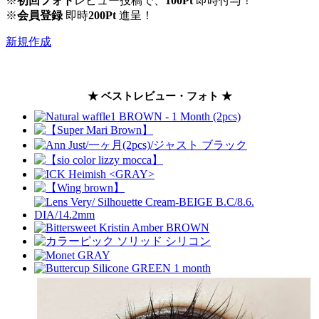
※
初回フォト
レビュー投稿で、
100Pt
即時付与！
※
会員登録
即時
200Pt
進呈！
新規作成
★ ベストレビュー・フォト ★