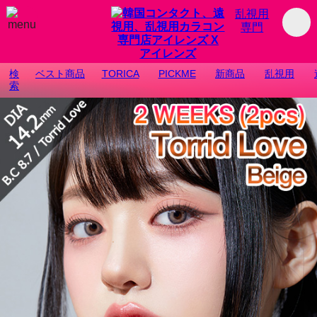
乱視用
専門
検
ベスト商品
TORICA
PICKME
新商品
乱視用
索