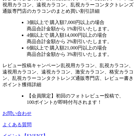
視用カラコン、遠視カラコン、乱視カラーコンタクトレンズ
通販専門店のカラコンのまとめ買い割引詳細
3個
以上で 購入額
7,000円以上
の場合
商品合計金額から
1%
割引いたします。
4個
以上で 購入額
14,000円以上
の場合
商品合計金額から
2%
割引いたします。
6個
以上で 購入額
21,000円以上
の場合
商品合計金額から
3%
割引いたします。
レビュー
投稿キャンペーン
乱視用カラコン、乱視カラコン、
遠視用カラコン、遠視カラコン、激安カラコン、格安カラコ
ン、乱視カラーコンタクトレンズ通販専門店、レビュー書き
ポイント獲得詳細
【会員限定】初回
のフォトレビュー投稿で、
100ポイント
が
即時
付与されます！
お問い合わせ
よくある質問
イベント【EVENT】