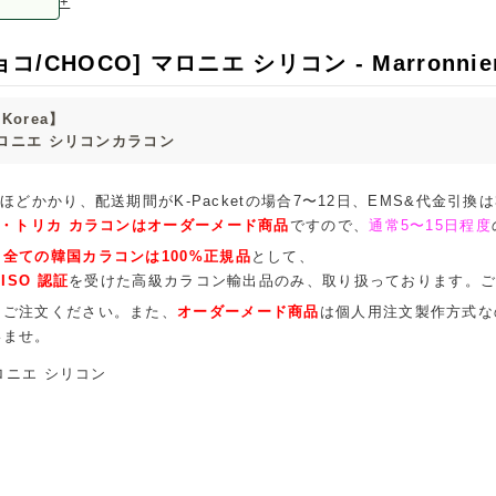
+
/CHOCO] マロニエ シリコン - Marronnier S
Korea】
マロニエ シリコンカラコン
ほどかかり、配送期間がK-Packetの場合7〜12日、EMS&代金引換
・トリカ カラコンはオーダーメード商品
ですので、
通常5〜15日程度
、
全ての韓国カラコンは100%正規品
として、
ISO 認証
を受けた高級カラコン輸出品のみ、取り扱っております。
てご注文ください。また、
オーダーメード商品
は個人用注文製作方式な
いませ。