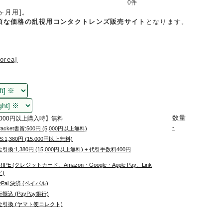
0件
6ヶ月用]。
頃な価格の乱視用コンタクトレンズ販売サイト
となります。
orea]
数量
,000円以上購入時】無料
-
Packet書留:500円 (5,000円以上無料)
S:1,380円 (15,000円以上無料)
引換:1,380円 (15,000円以上無料) + 代引手数料400円
RIPE (クレジットカード、Amazon・Google・Apple Pay、Link
ど)
yPal 決済 (ペイパル)
振込 (PayPay銀行)
金引換 (ヤマト便コレクト)