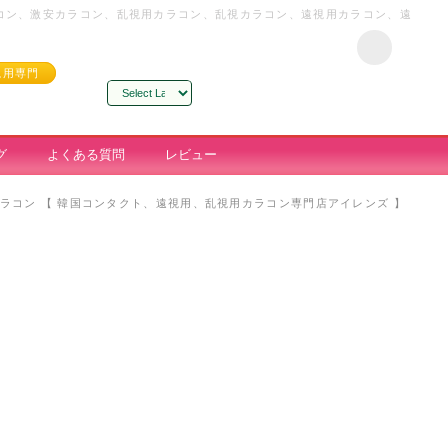
ラコン、激安カラコン、乱視用カラコン、乱視カラコン、遠視用カラコン、遠
視用専門
Powered by
Translate
グ
よくある質問
レビュー
ンカラコン 【 韓国コンタクト、遠視用、乱視用カラコン専門店アイレンズ 】