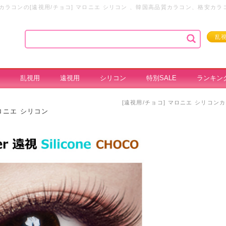
ラコンの[遠視用/チョコ] マロニエ シリコン 、韓国高品質カラコン、格安カ
乱
乱視用
遠視用
シリコン
特別SALE
ランキン
[遠視用/チョコ] マロニエ シリコ