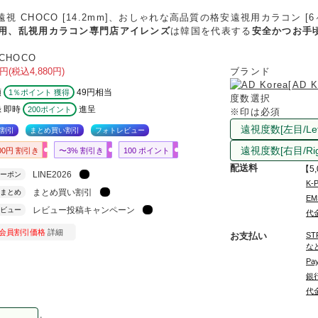
icone 遠視 CHOCO [14.2mm]、おしゃれな高品質の格安遠視用カラコン [
用、乱視用カラコン専門店アイレンズ
は韓国を代表する
安全かつお手
H-CHOCO
円
(税込4,880円)
ブランド
[AD K
額
49円相当
1％ポイント 獲得
度数選択
 即時
進呈
200ポイント
※印は必須
割引
まとめ買い割引
フォトレビュー
00円 割引き
〜3% 割引き
100 ポイント
配送料
【5
LINE2026
ーポン
K-
まとめ買い割引
まとめ
EM
レビュー投稿キャンペーン
ビュー
代金
会員割引価格
詳細
お支払い
ST
な
Pa
銀行
代