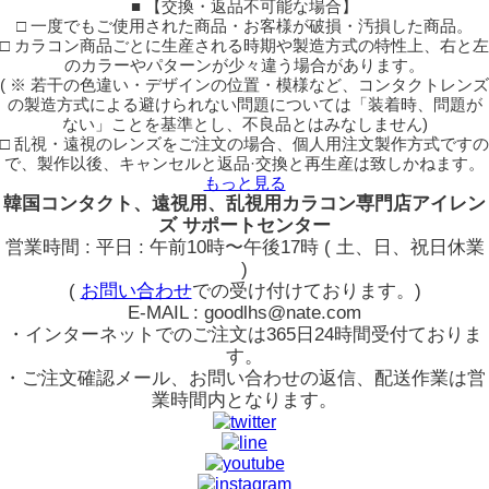
■ 【交換・返品不可能な場合】
□ 一度でもご使用された商品・お客様が破損・汚損した商品。
□ カラコン商品ごとに生産される時期や製造方式の特性上、右と左
のカラーやパターンが少々違う場合があります。
( ※ 若干の色違い・デザインの位置・模様など、コンタクトレンズ
の製造方式による避けられない問題については「装着時、問題が
ない」ことを基準とし、不良品とはみなしません)
□ 乱視・遠視のレンズをご注文の場合、個人用注文製作方式ですの
で、製作以後、キャンセルと返品·交換と再生産は致しかねます。
もっと見る
韓国コンタクト、遠視用、乱視用カラコン専門店アイレン
ズ サポートセンター
営業時間 : 平日 : 午前10時〜午後17時 ( 土、日、祝日休業
)
(
お問い合わせ
での受け付けております。)
E-MAIL : goodlhs@nate.com
・インターネットでのご注文は365日24時間受付ておりま
す。
・ご注文確認メール、お問い合わせの返信、配送作業は営
業時間内となります。