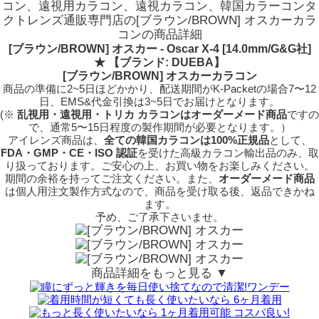
コン、遠視用カラコン、遠視カラコン、韓国カラーコンタ
クトレンズ通販専門店の[ブラウン/BROWN] オスカーカラ
コンの商品詳細
[ブラウン/BROWN] オスカー - Oscar X-4 [14.0mm/G&G社]
★
【ブランド: DUEBA】
[ブラウン/BROWN] オスカーカラコン
商品の準備に2~5日ほどかかり、配送期間がK-Packetの場合7〜12
日、EMS&代金引換は3~5日でお届けとなります。
(※
乱視用・遠視用・トリカ カラコンはオーダーメード商品
ですの
で、
通常5〜15日程度
の製作期間が必要となります。）
アイレンズ商品は、
全ての韓国カラコンは100%正規品
として、
FDA・GMP・CE・ISO 認証
を受けた高級カラコン輸出品のみ、取
り扱っております。ご安心の上、お買い物をお楽しみください。
期間の余裕を持ってご注文ください。また、
オーダーメード商品
は個人用注文製作方式なので、商品を受け取る後、返品できかね
ます。
予め、ご了承下さいませ。
商品詳細をもっと見る ▼