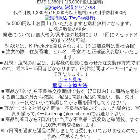
EMS:1,380円 (15,000円以上無料)
代金引換:1,380円 (15,000円以上無料) + 代引手数料400円
※ 5000円以上お買上げいただきますと送料無料になります。
□ 発送数量の場合、
発送については個人輸入/薬事法の規制により、1回に 2 セット(4
枚)まで発送可能。
※ 残りは、K-Packet便発送されます。(※追加送料は当社負担)
■ 注文の際、住所番地、ビル名、号室 など正確記入お願いいたし
ます。
■ 乱視・遠視の商品は、お客様の度数に合わせた注文製作方式です
ので、通常5～15日ほどかかります。(制作期間はメーカーによっ
て異なります。)
もっと見る
返品・交換方法
■ 商品が届いたら不良品交換期間である【7日以内】に商品を開封
する前に瓶の外から確認、商品に問題(商品の間違い、傷、欠け、
カラー)がないかご確認してから瓶を開封してください。
■ 万が一ご注文と異なる商品・不良品が届いてしまった場合は、写
真を撮ってメール(ilensjp@gmail.com)でお送り下さい。
■ 商品到着日から7日以内に当店が不良品・誤発送と確認後、すぐ
に100%無料交換致します。
※ 7日間を過ぎた返品に関しましては受け付けておりませんので、
予めご了承ください。