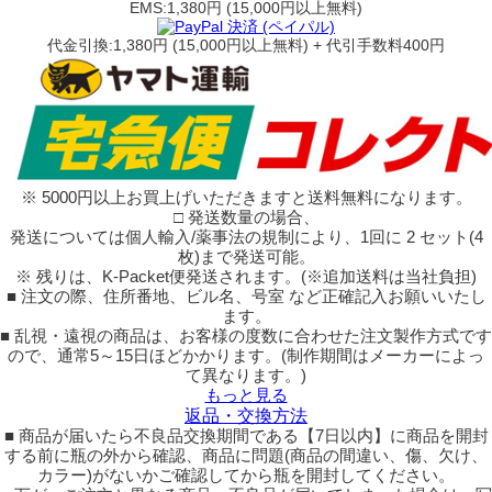
EMS:1,380円 (15,000円以上無料)
代金引換:1,380円 (15,000円以上無料) + 代引手数料400円
※ 5000円以上お買上げいただきますと送料無料になります。
□ 発送数量の場合、
発送については個人輸入/薬事法の規制により、1回に 2 セット(4
枚)まで発送可能。
※ 残りは、K-Packet便発送されます。(※追加送料は当社負担)
■ 注文の際、住所番地、ビル名、号室 など正確記入お願いいたし
ます。
■ 乱視・遠視の商品は、お客様の度数に合わせた注文製作方式です
ので、通常5～15日ほどかかります。(制作期間はメーカーによっ
て異なります。)
もっと見る
返品・交換方法
■ 商品が届いたら不良品交換期間である【7日以内】に商品を開封
する前に瓶の外から確認、商品に問題(商品の間違い、傷、欠け、
カラー)がないかご確認してから瓶を開封してください。