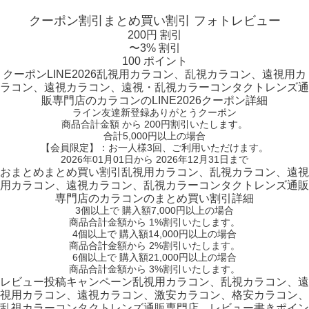
クーポン割引
まとめ買い割引
フォトレビュー
200円 割引
〜3% 割引
100 ポイント
クーポン
LINE2026
乱視用カラコン、乱視カラコン、遠視用カ
ラコン、遠視カラコン、遠視・乱視カラーコンタクトレンズ通
販専門店のカラコンのLINE2026クーポン詳細
ライン友達新登録ありがとうクーポン
商品合計金額 から 200円割引
いたします。
合計5,000円以上
の場合
【会員限定】：お一人様
3回
、ご利用いただけます。
2026年01月01日から 2026年12月31日まで
おまとめ
まとめ買い割引
乱視用カラコン、乱視カラコン、遠視
用カラコン、遠視カラコン、乱視カラーコンタクトレンズ通販
専門店のカラコンのまとめ買い割引詳細
3個
以上で 購入額
7,000円以上
の場合
商品合計金額から
1%
割引いたします。
4個
以上で 購入額
14,000円以上
の場合
商品合計金額から
2%
割引いたします。
6個
以上で 購入額
21,000円以上
の場合
商品合計金額から
3%
割引いたします。
レビュー
投稿キャンペーン
乱視用カラコン、乱視カラコン、遠
視用カラコン、遠視カラコン、激安カラコン、格安カラコン、
乱視カラーコンタクトレンズ通販専門店、レビュー書きポイン