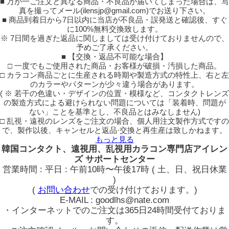
■ 万が一ご注文と異なる商品・不良品が届いてしまった場合は、写
真を撮ってメール(ilensjp@gmail.com)でお送り下さい。
■ 商品到着日から7日以内に当店が不良品・誤発送と確認後、すぐ
に100%無料交換致します。
※ 7日間を過ぎた返品に関しましては受け付けておりませんので、
予めご了承ください。
■ 【交換・返品不可能な場合】
□ 一度でもご使用された商品・お客様が破損・汚損した商品。
□ カラコン商品ごとに生産される時期や製造方式の特性上、右と左
のカラーやパターンが少々違う場合があります。
( ※ 若干の色違い・デザインの位置・模様など、コンタクトレンズ
の製造方式による避けられない問題については「装着時、問題が
ない」ことを基準とし、不良品とはみなしません)
□ 乱視・遠視のレンズをご注文の場合、個人用注文製作方式ですの
で、製作以後、キャンセルと返品·交換と再生産は致しかねます。
もっと見る
韓国コンタクト、遠視用、乱視用カラコン専門店アイレン
ズ サポートセンター
営業時間 : 平日 : 午前10時〜午後17時 ( 土、日、祝日休業
)
(
お問い合わせ
での受け付けております。)
E-MAIL : goodlhs@nate.com
・インターネットでのご注文は365日24時間受付ておりま
す。