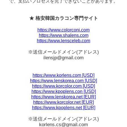
で、支払いプロセスを完了できないことがあります。
★ 格安韓国カラコン専門サイト
https://www.colorconi.com
https://www.shalens.com
https://www.lensceleb.com
※送信メールドメイン(アドレス)
ilensjp@gmail.com
https://www.korlens.com [USD]
https://www.lenskorea.com [USD]
https://www.korcolor.com [USD]
https://www.kpoplens.con [USD]
https://www.lenskorea.net [EUR]
https://www.korcolor.net [EUR]
https://www.kpoplens.net [EUR]
※送信メールドメイン(アドレス)
korlens.cs@gmail.com