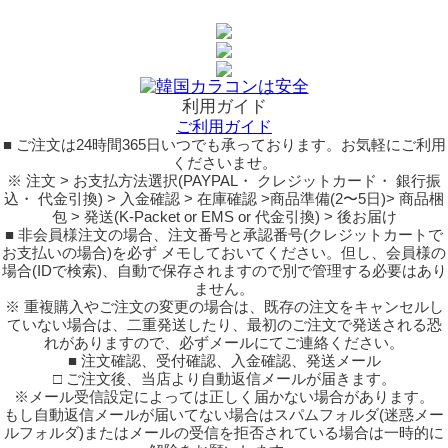
利用ガイド
ご利用ガイド
■ ご注文は24時間365日いつでも承っております。お気軽にご利用
くださいませ。
※ 注文 > お支払方法選択(PAYPAL・ クレジットカード・ 銀行振
込・ 代金引換) > 入金確認 > 在庫確認 >商品準備(2〜5日)> 商品梱
包 > 発送(K-Packet or EMS or 代金引換) > 後お届け
■ 非会員様注文の場合、注文番号と承認番号(クレジットカートで
お支払いの場合)を必ず メモしておいてください。但し、会員様の
場合(IDで検索)、自動で保存されますので別で管理する必要はあり
ません。
※ 重複購入やご注文の変更の場合は、既存の注文をキャンセルし
ていない場合は、二重発送したり、最初のご注文で発送される恐
れがありますので、必ずメールにてご連絡ください。
■ 注文確認、受付確認、入金確認、発送メール
□ ご注文後、当店より自動返信メールが届きます。
※メール受信設定によっては正しく届かない場合があります。
もし自動返信メールが届いてない場合はスパムフォルダ(迷惑メー
ルフォルダ)またはメールの受信を拒否されている場合は一時的に