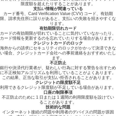
限度額を超えたりすることがあります。
支払い情報が間違っている
カード番号、Card Verification Value (CVV) コード、有効期
限、請求先住所に誤りがあると、支払いの失敗を招きやすくな
ります。
有効期限切れカード
カードの有効期限が切れていることに気付いていなかったり、
カード情報を更新するのを忘れていたりする場合があります。
クレジットカードのロック
海外からの請求にセキュリティのロックがかかって決済できな
い場合、クレジットカード会社への事前連絡をおすすめいたし
ます。
不正防止
銀行や決済代行業者が、疑わしい行為に対する警告を出すため
に不正検知アルゴリズムを利用していることがよくあります。
この結果、正当な取引が支払い拒否されることがあります。
クレジットの限度額不足
利用できるクレジット限度額が不足している場合があります。
口座の制限事項
不正防止のために 1 日または 1 週間の利用限度額を設けてい
ることがあります。
技術的な問題
インターネット接続の問題や利用者のデバイスの問題が原因