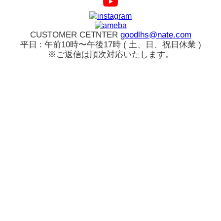
CUSTOMER CETNTER
goodlhs@nate.com
平日 : 午前10時〜午後17時 ( 土、日、祝日休業 )
※ご返信は順次対応いたします。
ログイン
カート
新規会員登録
注文履歴
お気に入り
アカウント
乱視用専門
検索
ベスト商品
TORICA