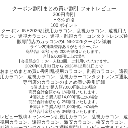
クーポン割引
まとめ買い割引
フォトレビュー
200円 割引
〜3% 割引
100 ポイント
クーポン
LINE2026
乱視用カラコン、乱視カラコン、遠視用カ
ラコン、遠視カラコン、遠視・乱視カラーコンタクトレンズ通
販専門店のカラコンのLINE2026クーポン詳細
ライン友達新登録ありがとうクーポン
商品合計金額 から 200円割引
いたします。
合計5,000円以上
の場合
【会員限定】：お一人様
3回
、ご利用いただけます。
2026年01月01日から 2026年12月31日まで
おまとめ
まとめ買い割引
乱視用カラコン、乱視カラコン、遠視
用カラコン、遠視カラコン、乱視カラーコンタクトレンズ通販
専門店のカラコンのまとめ買い割引詳細
3個
以上で 購入額
7,000円以上
の場合
商品合計金額から
1%
割引いたします。
4個
以上で 購入額
14,000円以上
の場合
商品合計金額から
2%
割引いたします。
6個
以上で 購入額
21,000円以上
の場合
商品合計金額から
3%
割引いたします。
レビュー
投稿キャンペーン
乱視用カラコン、乱視カラコン、遠
視用カラコン、遠視カラコン、激安カラコン、格安カラコン、
乱視カラーコンタクトレンズ通販専門店、レビュー書きポイン