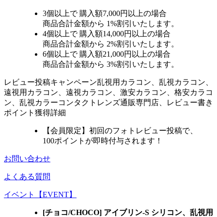
3個
以上で 購入額
7,000円以上
の場合
商品合計金額から
1%
割引いたします。
4個
以上で 購入額
14,000円以上
の場合
商品合計金額から
2%
割引いたします。
6個
以上で 購入額
21,000円以上
の場合
商品合計金額から
3%
割引いたします。
レビュー
投稿キャンペーン
乱視用カラコン、乱視カラコン、
遠視用カラコン、遠視カラコン、激安カラコン、格安カラコ
ン、乱視カラーコンタクトレンズ通販専門店、レビュー書き
ポイント獲得詳細
【会員限定】初回
のフォトレビュー投稿で、
100ポイント
が
即時
付与されます！
お問い合わせ
よくある質問
イベント【EVENT】
[チョコ/CHOCO] アイブリン-S シリコン、乱視用