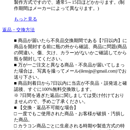
製作方式ですので、通常5～15日ほどかかります。(制
作期間はメーカーによって異なります。)
もっと見る
返品・交換方法
■ 商品が届いたら不良品交換期間である【7日以内】に
商品を開封する前に瓶の外から確認、商品に問題(商品
の間違い、傷、欠け、カラー)がないかご確認してから
瓶を開封してください。
■ 万が一ご注文と異なる商品・不良品が届いてしまっ
た場合は、写真を撮ってメール(ilensjp@gmail.com)でお
送り下さい。
■ 商品到着日から7日以内に当店が不良品・誤発送と確
認後、すぐに100%無料交換致します。
※ 7日間を過ぎた返品に関しましては受け付けており
ませんので、予めご了承ください。
■ 【交換・返品不可能な場合】
□ 一度でもご使用された商品・お客様が破損・汚損し
た商品。
□ カラコン商品ごとに生産される時期や製造方式の特