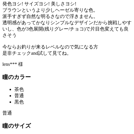
発色ヨシ! サイズヨシ! 美しさヨシ!
ブラウンというより少しヘーゼル寄りな色。
派手すぎず自然な明るさなので浮きません。
透明感があってかなりシンプルなデザインだから挑戦しやす
いし、色が3色展開(残りグレー/チョコ)で片目色変えても良
さそう
今ならお釣りが来るレベルなので気になる方
是非チェックand試して見てね。
lens*** 様
瞳のカラー
茶色
普通
黒色
普通
瞳のサイズ