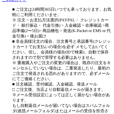
■ ご注文は24時間365日いつでも承っております。お気
軽にご利用くださいませ。
※ 注文 > お支払方法選択(PAYPAL・ クレジットカー
ド・ 銀行振込・ 代金引換) > 入金確認 > 在庫確認 >商
品準備(2〜5日)> 商品梱包 > 発送(K-Packet or EMS or 代
金引換) > 後お届け
■ 非会員様注文の場合、注文番号と承認番号(クレジッ
トカートでお支払いの場合)を必ず メモしておいてく
ださい。但し、会員様の場合(IDで検索)、自動で保存
されますので別で管理する必要はありません。
※ 重複購入やご注文の変更の場合は、既存の注文をキ
ャンセルしていない場合は、二重発送したり、最初の
ご注文で発送される恐れがありますので、必ずメール
にてご連絡ください。
■ 注文確認、受付確認、入金確認、発送メール
□ ご注文後、当店より自動返信メールが届きます。
※メール受信設定によっては正しく届かない場合があ
ります。
もし自動返信メールが届いてない場合はスパムフォル
ダ(迷惑メールフォルダ)またはメールの受信を拒否さ