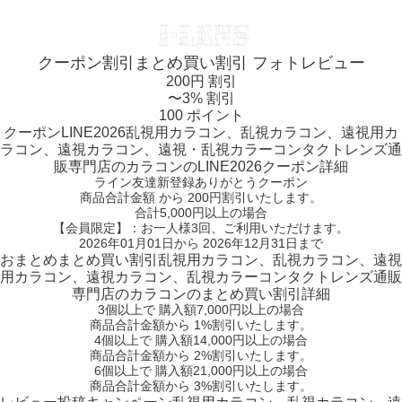
クーポン割引
まとめ買い割引
フォトレビュー
200円 割引
〜3% 割引
100 ポイント
クーポン
LINE2026
乱視用カラコン、乱視カラコン、遠視用カ
ラコン、遠視カラコン、遠視・乱視カラーコンタクトレンズ通
販専門店のカラコンのLINE2026クーポン詳細
ライン友達新登録ありがとうクーポン
商品合計金額 から 200円割引
いたします。
合計5,000円以上
の場合
【会員限定】：お一人様
3回
、ご利用いただけます。
2026年01月01日から 2026年12月31日まで
おまとめ
まとめ買い割引
乱視用カラコン、乱視カラコン、遠視
用カラコン、遠視カラコン、乱視カラーコンタクトレンズ通販
専門店のカラコンのまとめ買い割引詳細
3個
以上で 購入額
7,000円以上
の場合
商品合計金額から
1%
割引いたします。
4個
以上で 購入額
14,000円以上
の場合
商品合計金額から
2%
割引いたします。
6個
以上で 購入額
21,000円以上
の場合
商品合計金額から
3%
割引いたします。