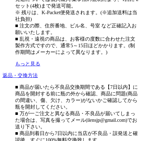
セット(4枚)まで発送可能。
※ 残りは、K-Packet便発送されます。(※追加送料は当
社負担)
■ 注文の際、住所番地、ビル名、号室 など正確記入お
願いいたします。
■ 乱視・遠視の商品は、お客様の度数に合わせた注文
製作方式ですので、通常5～15日ほどかかります。(制
作期間はメーカーによって異なります。)
もっと見る
返品・交換方法
■ 商品が届いたら不良品交換期間である【7日以内】に
商品を開封する前に瓶の外から確認、商品に問題(商品
の間違い、傷、欠け、カラー)がないかご確認してから
瓶を開封してください。
■ 万が一ご注文と異なる商品・不良品が届いてしまっ
た場合は、写真を撮ってメール(ilensjp@gmail.com)でお
送り下さい。
■ 商品到着日から7日以内に当店が不良品・誤発送と確
認後、すぐに100%無料交換致します。