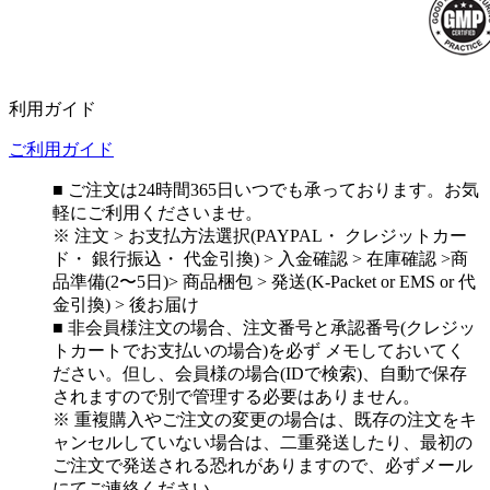
利用ガイド
ご利用ガイド
■ ご注文は24時間365日いつでも承っております。お気
軽にご利用くださいませ。
※ 注文 > お支払方法選択(PAYPAL・ クレジットカー
ド・ 銀行振込・ 代金引換) > 入金確認 > 在庫確認 >商
品準備(2〜5日)> 商品梱包 > 発送(K-Packet or EMS or 代
金引換) > 後お届け
■ 非会員様注文の場合、注文番号と承認番号(クレジッ
トカートでお支払いの場合)を必ず メモしておいてく
ださい。但し、会員様の場合(IDで検索)、自動で保存
されますので別で管理する必要はありません。
※ 重複購入やご注文の変更の場合は、既存の注文をキ
ャンセルしていない場合は、二重発送したり、最初の
ご注文で発送される恐れがありますので、必ずメール
にてご連絡ください。