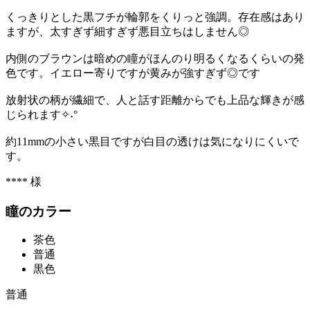
くっきりとした黒フチが輪郭をくりっと強調。存在感はあり
ますが、太すぎず細すぎず悪目立ちはしません◎
内側のブラウンは暗めの瞳がほんのり明るくなるくらいの発
色です。イエロー寄りですが黄みが強すぎず◎です
放射状の柄が繊細で、人と話す距離からでも上品な輝きが感
じられます✧˖°
約11mmの小さい黒目ですが白目の透けは気になりにくいで
す。
**** 様
瞳のカラー
茶色
普通
黒色
普通